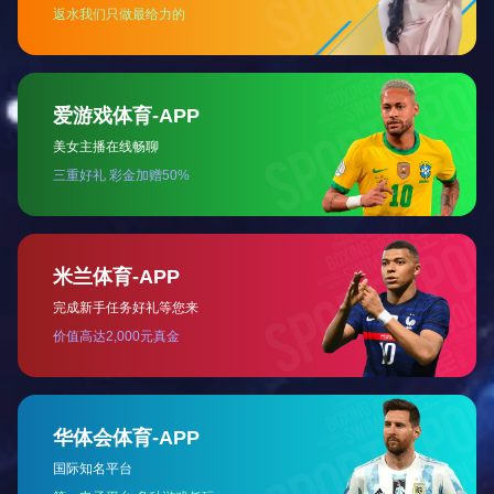
弱电机房装修主要有哪些内
容？
分类：
公司新闻
作者：
来源：
发布时间：
2022-05-10
访问量：
0
【概要描述】
机房顶面上方需要做防水防潮处理，顶面下方刷
乳胶漆做防尘处理，顶部建议做微孔铝扣天花，顶面其主要作
用是防火、美观、降噪、防尘。灯具、烟感、温感探头等均安
装在机房顶面，由于顶面管线繁多，安装时各系统管路必须横
平竖直，错落有致，排列有序，保证机房底部整体性、美观
性。
弱电机房装修主要有哪些内
容？