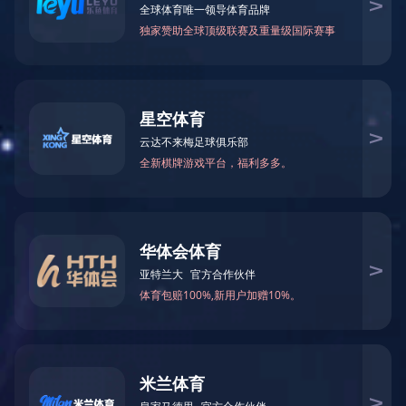
分支组网及移动办公
智能化组网解决方案
新闻资讯

新闻资讯
进一步了解

公司新闻
行业新闻
工程案例

工程案例
进一步了解
