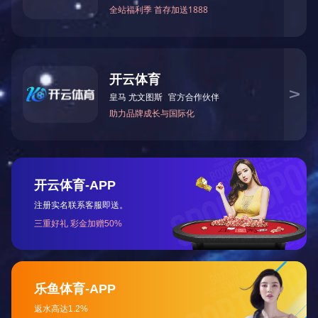
020-87566596
解决方案
您现在的位置：
首页
/
关于BOSS
/
开云·体育-开云online（中国） 网络建设方案
解决方案
全部分类


开云·体育-开云online（中国）