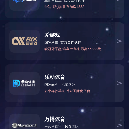
国内案例
国外案例
关于我们

关于我们
进一步了解

公司简介
企业文化
荣誉资质
发展历程
合作品牌
开云·体育-开云online（中国）