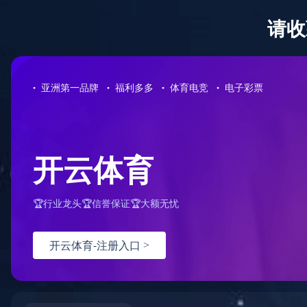
首页
解决方案

解决方案
进一步了解

弱电系统建设及智能化系统
信息安全整体解决方案
安全云解决方案
开云·体育-开云online（中国） 网络建设方案
智能化机房建设及动环监测