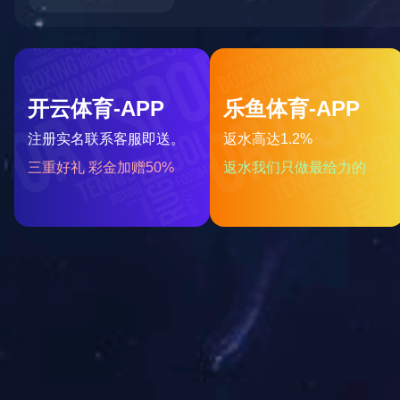
国内案例
国外案例
关于我们

关于我们
进一步了解

公司简介
企业文化
荣誉资质
发展历程
合作品牌
开云·体育-开云online（中国）