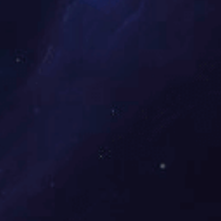
在线留言
ONLINE MESSAGE