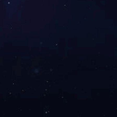
方案
开云·体育-开云online（中国） 网络建设方案
智能化机房建