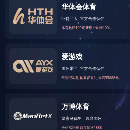
分支组网及移动办公
智能化组网解决方案
新闻资讯

新闻资讯
进一步了解

公司新闻
行业新闻
工程案例

工程案例
进一步了解
