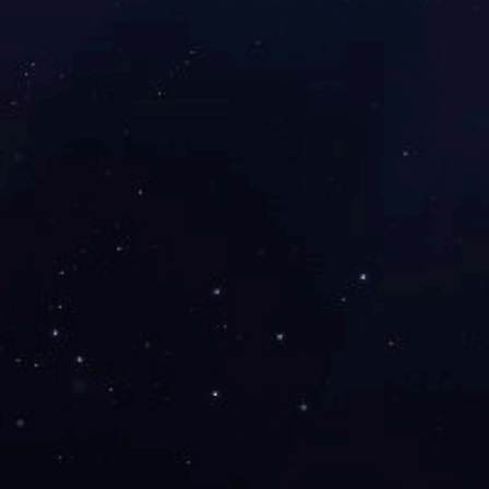
请先在网站后台添加数据记录。
首页
解决方案
弱电系统建设及智能化系统
信息安全整体解决方案
安全云解决
新闻资讯
公司新闻
行业新闻
工程案例
国内案例
国外案例
关于我们
公司简介
企业文化
荣誉资质
发展历程
合作品牌
开云·体育-开云online（中国）
开云·体育-开云online（中国）
服务热线：
020-87566596
地址：
广州市萝岗区科学城科学大道绿地中央广场E栋2716室