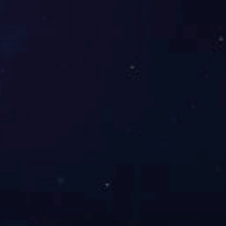
机房供配电系统方案
众所周知在弱电机房工程中，电气工程是机房的基础系统工
程，其中的供配电系统的可靠性是极高的。本章中提到的项目
信息，是给学校机房工程设计的机房供配电系统方案。 供配
电系统的安全性、可靠性、可维护性和在线扩展性是本次项目
的重点。本项目供电系统计划采用UPS和市电双路供电设计，
基于预算成本考虑，本期项目只做市电配电动力柜及配套供电
线路，并预留UPS配电柜安装位置及UPS供电线路线槽走线空
间。配电线缆、配电柜及相应的电路，以满足用电峰值为其设
计负荷。强弱电分离走线。市电主干配有电路电量检测仪，每
个机柜区域分支主干配置数字电表，可实现单独计费。
上一页
1
下一页
首页
解决方案
弱电系统建设及智能化系统
信息安全整体解决方案
安全云解
决方案
开云·体育-开云online（中国） 网络建设方案
智能化机
房建设及动环监测
分支组网及移动办公
智能化组网解决方案