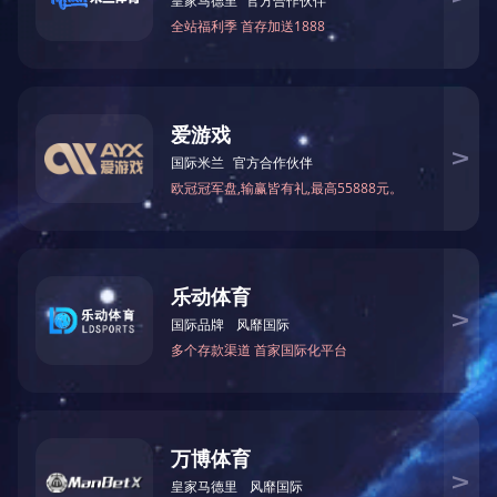
国内案例
国外案例
关于我们

关于我们
进一步了解

公司简介
企业文化
荣誉资质
发展历程
合作品牌
开云·体育-开云online（中国）