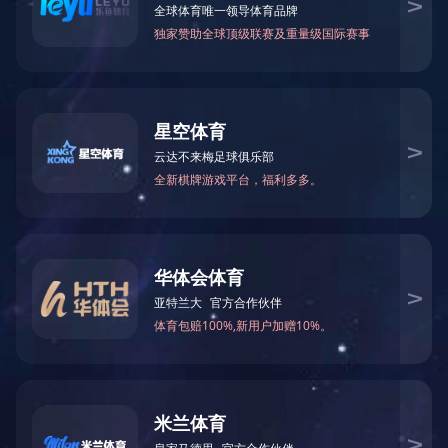
分支组网及移动办公
智能化组网解决方案
新闻资讯

新闻资讯
进一步了解

公司新闻
行业新闻
工程案例

工程案例
进一步了解
